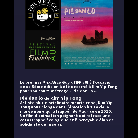
Le premier Prix Alice Guy x FIFF #0I à l’occasion
de sa 5ème édition à été décerné à Kim Yip Tong
pour son court-métrage « Pie dan Lo ».
𝗣𝗶𝗲́ 𝗱𝗮𝗻 𝗹𝗼 de 𝗞𝗶𝗺 𝗬𝗶𝗽 𝗧𝗼𝗻𝗴
Artiste pluridisciplinaire mauricienne, Kim Yip
Tong nous plonge dans l’émotion brute de la
marée noire qui a frappé l’île Maurice en 2020.
Un film d’animation poignant qui retrace une
catastrophe écologique et l’incroyable élan de
solidarité qui a suivi.