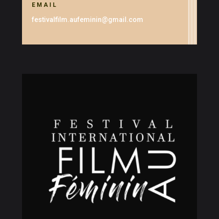
EMAIL
festivalfilm.aufeminin@gmail.com