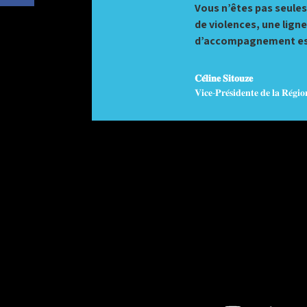
Vous n’êtes pas seules
de violences, une lign
d’accompagnement est 
𝐂𝐞́𝐥𝐢𝐧𝐞 𝐒𝐢𝐭𝐨𝐮𝐳𝐞
𝐕𝐢𝐜𝐞-𝐏𝐫𝐞́𝐬𝐢𝐝𝐞𝐧𝐭𝐞 𝐝𝐞 𝐥𝐚 𝐑𝐞́𝐠𝐢