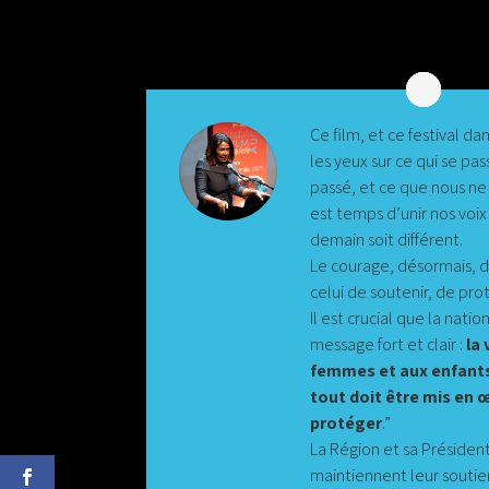
Ce film, et ce festival d
les yeux sur ce qui se pas
passé, et ce que nous ne 
est temps d’unir nos voix
demain soit différent.
Le courage, désormais, d
celui de soutenir, de prot
Il est crucial que la nati
message fort et clair :
la 
femmes et aux enfants 
tout doit être mis en 
protéger
.”
La Région et sa Présiden
maintiennent leur soutie