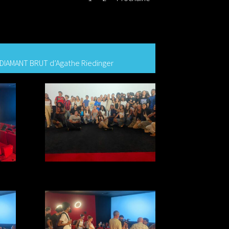
lm DIAMANT BRUT d’Agathe Riedinger