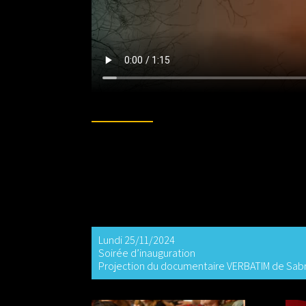
Lundi 25/11/2024
Soirée d’inauguration
Projection du documentaire VERBATIM de Sab