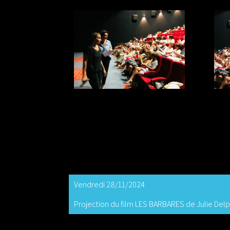
Vendredi 28/11/2024
Projection du film LES BARBARES de Julie Del