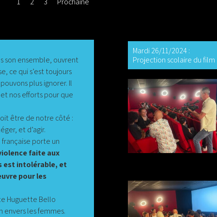
1
2
3
Prochaine
Mardi 26/11/2024 :
Projection scolaire du fi
ans son ensemble, ouvrent
se, ce qui s’est toujours
pouvons plus ignorer. Il
 et nos efforts pour que
oit être de notre côté :
éger, et d’agir.
on française porte un
violence faite aux
est intolérable, et
œuvre pour les
te Huguette Bello
n envers les femmes.