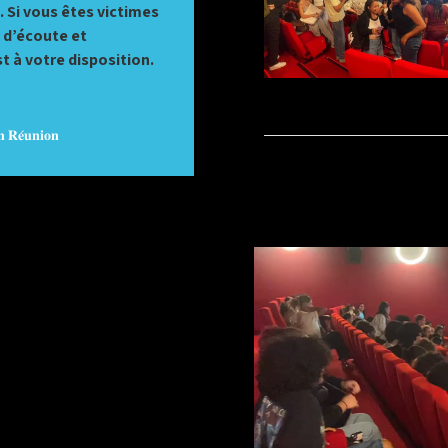
. Si vous êtes victimes
e d’écoute et
à votre disposition.
𝐧 𝐑𝐞́𝐮𝐧𝐢𝐨𝐧